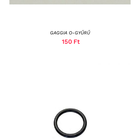
GAGGIA O-GYŰRŰ
150
Ft
KOSÁRBA TESZEM
/
RÉSZLETEK