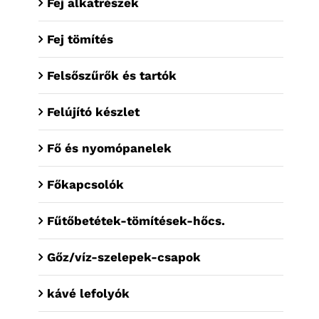
Fej alkatrészek
Fej tömítés
Felsőszűrők és tartók
Felújító készlet
Fő és nyomópanelek
Főkapcsolók
Fűtőbetétek-tömítések-hőcs.
Gőz/víz-szelepek-csapok
kávé lefolyók