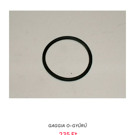
KOSÁRBA TESZEM
/
RÉSZLETEK
GAGGIA O-GYŰRŰ
235
Ft