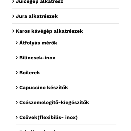
Juicegép alkatrész
Jura alkatrészek
Karos kávégép alkatrészek
Átfolyás mérők
Bilincsek-inox
Boilerek
Capuccino készítők
Csészemelegítő-kiegészítők
Csövek(flexibilis- inox)