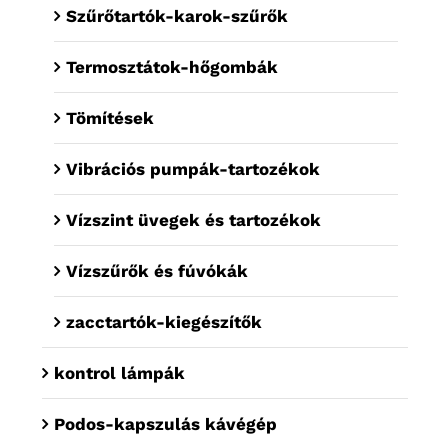
Szűrőtartók-karok-szűrők
Termosztátok-hőgombák
Tömítések
Vibrációs pumpák-tartozékok
Vízszint üvegek és tartozékok
Vízszűrők és fúvókák
zacctartók-kiegészítők
kontrol lámpák
Podos-kapszulás kávégép