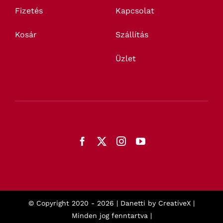
Fizetés
Kapcsolat
Kosár
Szállítás
Üzlet
© Copyright 2020 -
2026 | Danetti by
CreativeX
|
Minden jog fenntartva |