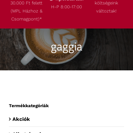
30.000 Ft felett
költségeink
Termékeink
H-P 8:00-17:00
(MPL Házhoz &
változtak!
Csomagpont)
*
Akcióink
gaggia
Robbantott ábrák
Kapcsolat
Termékkategóriák
Akciók