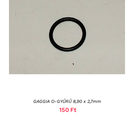
KOSÁRBA TESZEM
/
RÉSZLETEK
GAGGIA O-GYŰRŰ 8,90 x 2,7mm
150
Ft