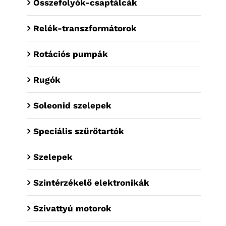
Összefolyók-csaptálcák
Relék-transzformátorok
Rotációs pumpák
Rugók
Soleonid szelepek
Speciális szűrőtartók
Szelepek
Szintérzékelő elektronikák
Szivattyú motorok