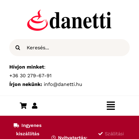
Kihagyás
Keresés...
Hívjon minket
:
+36 30 279-67-91
Írjon nekünk:
info@danetti.hu
Toggle
Navigat
Kezdőlap
Ingyenes
kiszállítás
Szállítási
Nyitvatartás: