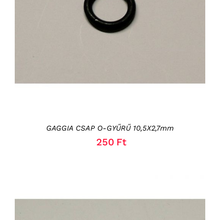
KOSÁRBA TESZEM
/
RÉSZLETEK
GAGGIA CSAP O-GYŰRŰ 10,5X2,7mm
250
Ft