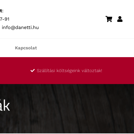
t
:
7-91
:
info@danetti.hu
Kapcsolat
Szállítási költségeink változtak!
ák