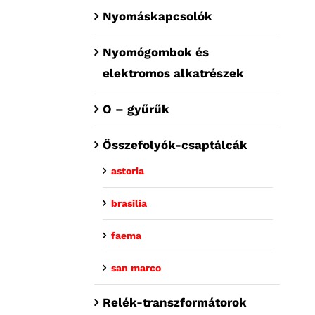
Nyomáskapcsolók
Nyomógombok és
elektromos alkatrészek
O – gyűrűk
Összefolyók-csaptálcák
astoria
brasilia
faema
san marco
Relék-transzformátorok