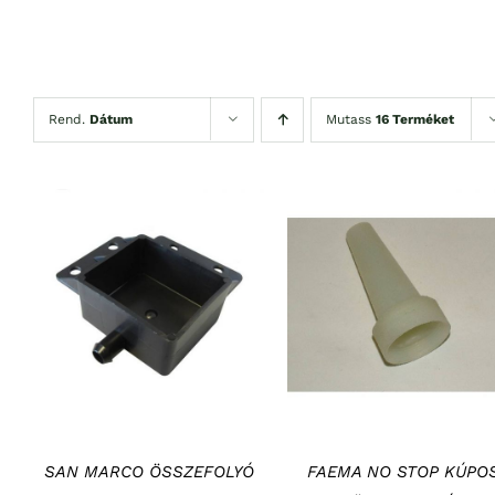
Rend.
Dátum
Mutass
16 Terméket
KOSÁRBA TESZEM
/
KOSÁRBA TESZEM
/
RÉSZLETEK
RÉSZLETEK
SAN MARCO ÖSSZEFOLYÓ
FAEMA NO STOP KÚPO