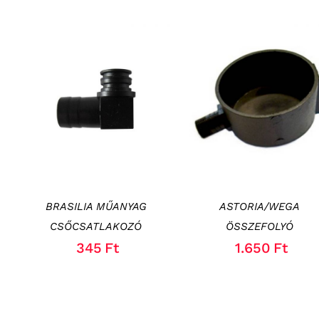
KOSÁRBA TESZEM
/
KOSÁRBA TESZEM
/
RÉSZLETEK
RÉSZLETEK
BRASILIA MŰANYAG
ASTORIA/WEGA
CSŐCSATLAKOZÓ
ÖSSZEFOLYÓ
345
Ft
1.650
Ft