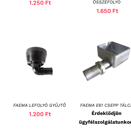
1.250
Ft
ÖSSZEFOLYÓ
1.650
Ft
KOSÁRBA TESZEM
/
RÉSZLETEK
RÉSZLETEK
FAEMA LEFOLYÓ GYŰJTŐ
FAEMA E61 CSEPP TÁLC
Érdeklődjön
1.200
Ft
ügyfélszolgálatunko