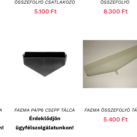
ÖSSZEFOLYÓ CSATLAKOZÓ
ÖSSZEFOLYÓ
5.100
Ft
8.300
Ft
KOSÁRBA TESZEM
/
RÉSZLETEK
RÉSZLETEK
A
FAEMA P4/P6 CSEPP TÁLCA
FAEMA ÖSSZEFOLYÓ T
Érdeklődjön
5.400
Ft
n!
ügyfélszolgálatunkon!