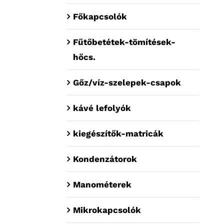
Főkapcsolók
Fűtőbetétek-tömítések-
hőcs.
Gőz/víz-szelepek-csapok
kávé lefolyók
kiegészítők-matricák
Kondenzátorok
Manométerek
Mikrokapcsolók