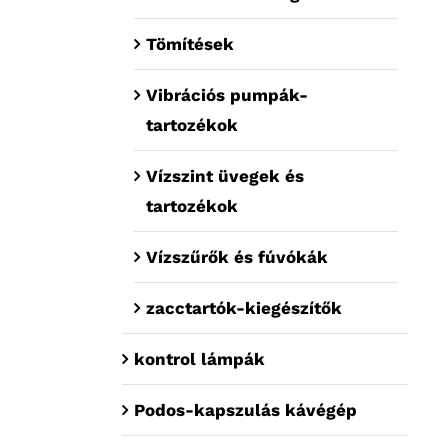
Tömítések
Vibrációs pumpák-
tartozékok
Vízszint üvegek és
tartozékok
Vízszűrők és fúvókák
zacctartók-kiegészítők
kontrol lámpák
Podos-kapszulás kávégép