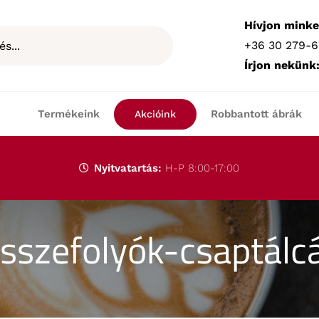
Hívjon minke
+36 30 279-6
Írjon nekünk
Termékeink
Robbantott ábrák
Akcióink
Nyitvatartás:
H-P 8:00-17:00
sszefolyók-csaptálc