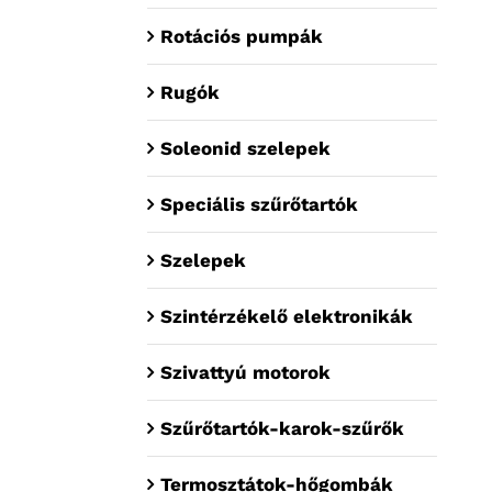
Rotációs pumpák
Rugók
Soleonid szelepek
Speciális szűrőtartók
Szelepek
Szintérzékelő elektronikák
Szivattyú motorok
Szűrőtartók-karok-szűrők
Termosztátok-hőgombák