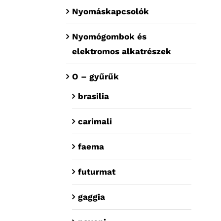
Nyomáskapcsolók
Nyomógombok és
elektromos alkatrészek
O – gyűrűk
brasilia
carimali
faema
futurmat
gaggia