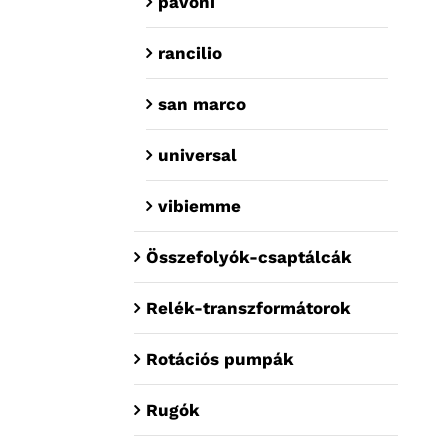
pavoni
rancilio
san marco
universal
vibiemme
Összefolyók-csaptálcák
Relék-transzformátorok
Rotációs pumpák
Rugók