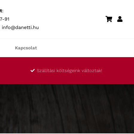
t
:
7-91
:
info@danetti.hu
Kapcsolat
Szállítási költségeink változtak!