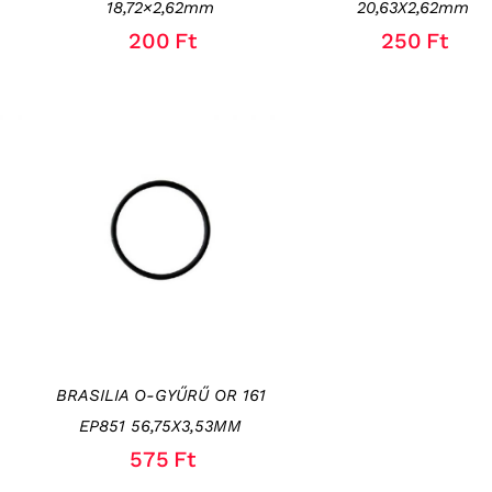
18,72×2,62mm
20,63X2,62mm
200
Ft
250
Ft
KOSÁRBA TESZEM
/
RÉSZLETEK
BRASILIA O-GYŰRŰ OR 161
EP851 56,75X3,53MM
575
Ft