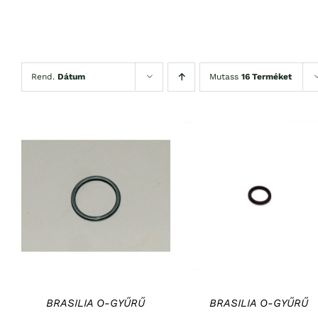
Rend.
Dátum
Mutass
16 Terméket
KOSÁRBA TESZEM
/
KOSÁRBA TESZEM
/
RÉSZLETEK
RÉSZLETEK
BRASILIA O-GYŰRŰ
BRASILIA O-GYŰRŰ