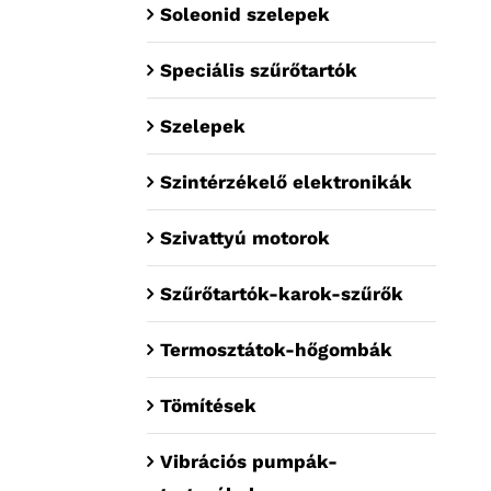
Soleonid szelepek
Speciális szűrőtartók
Szelepek
Szintérzékelő elektronikák
Szivattyú motorok
Szűrőtartók-karok-szűrők
Termosztátok-hőgombák
Tömítések
Vibrációs pumpák-