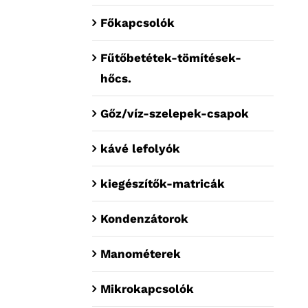
Főkapcsolók
Fűtőbetétek-tömítések-
hőcs.
Gőz/víz-szelepek-csapok
kávé lefolyók
kiegészítők-matricák
Kondenzátorok
Manométerek
Mikrokapcsolók