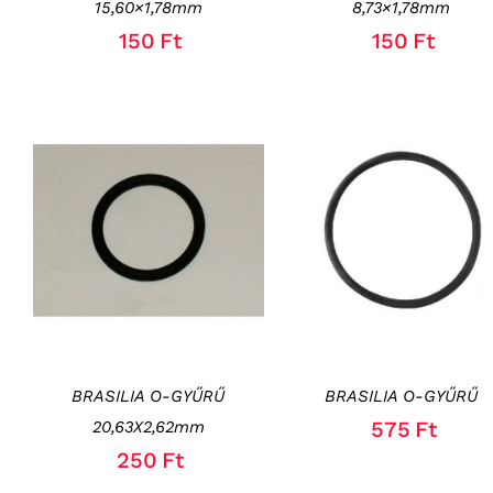
15,60×1,78mm
8,73×1,78mm
150
Ft
150
Ft
KOSÁRBA TESZEM
/
KOSÁRBA TESZEM
/
RÉSZLETEK
RÉSZLETEK
BRASILIA O-GYŰRŰ
BRASILIA O-GYŰRŰ
575
Ft
20,63X2,62mm
250
Ft