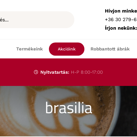
Hívjon minke
+36 30 279-6
Írjon nekünk
Termékeink
Robbantott ábrák
Akcióink
Nyitvatartás:
H-P 8:00-17:00
brasilia