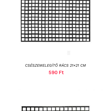
KOSÁRBA TESZEM
/
RÉSZLETEK
CSÉSZEMELEGÍTŐ RÁCS 21×21 CM
590
Ft