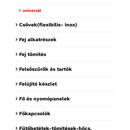
univerzál
Csövek(flexibilis- inox)
Fej alkatrészek
Fej tömítés
Felsőszűrők és tartók
Felújító készlet
Fő és nyomópanelek
Főkapcsolók
Fűtőbetétek-tömítések-hőcs.