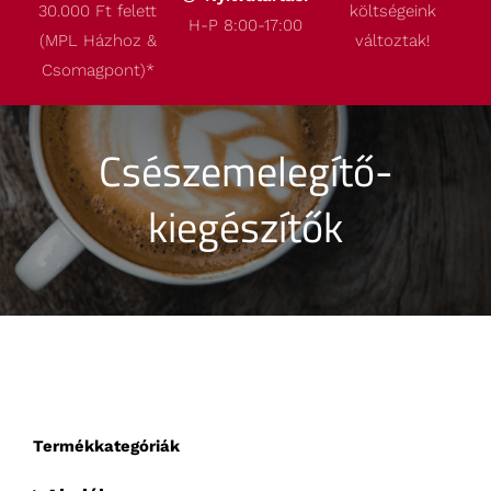
30.000 Ft felett
költségeink
Termékeink
H-P 8:00-17:00
(MPL Házhoz &
változtak!
Csomagpont)
*
Akcióink
Csészemelegítő-
Robbantott ábrák
kiegészítők
Kapcsolat
Termékkategóriák