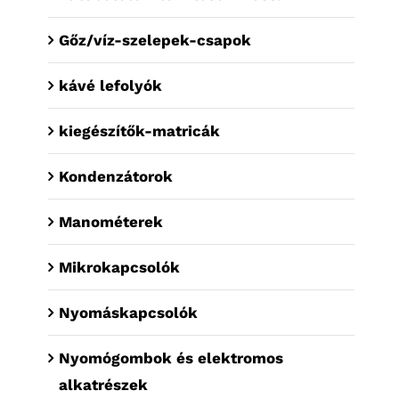
Gőz/víz-szelepek-csapok
kávé lefolyók
kiegészítők-matricák
Kondenzátorok
Manométerek
Mikrokapcsolók
Nyomáskapcsolók
Nyomógombok és elektromos
alkatrészek