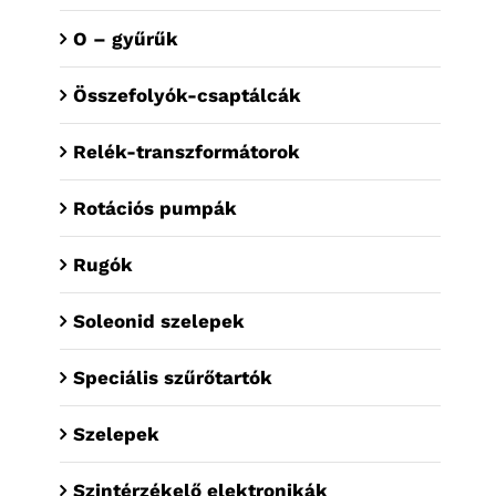
O – gyűrűk
Összefolyók-csaptálcák
Relék-transzformátorok
Rotációs pumpák
Rugók
Soleonid szelepek
Speciális szűrőtartók
Szelepek
Szintérzékelő elektronikák