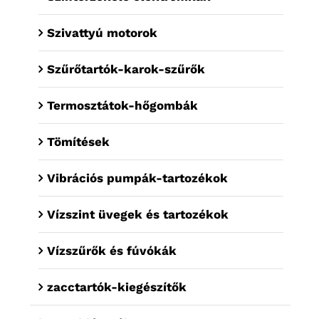
Szivattyú motorok
Szűrőtartók-karok-szűrők
Termosztátok-hőgombák
Tömítések
Vibrációs pumpák-tartozékok
Vízszint üvegek és tartozékok
Vízszűrők és fúvókák
zacctartók-kiegészítők