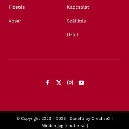
Fizetés
Kapcsolat
Kosár
Szállítás
Üzlet
© Copyright 2020 -
2026 | Danetti by
CreativeX
|
Minden jog fenntartva |