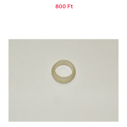
800
Ft
KOSÁRBA TESZEM
/
RÉSZLETEK