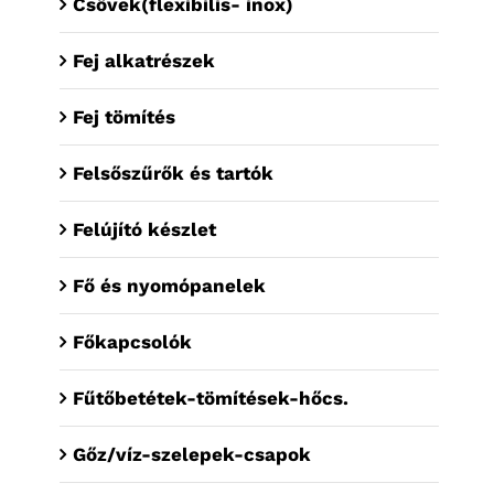
Csövek(flexibilis- inox)
Fej alkatrészek
Fej tömítés
Felsőszűrők és tartók
Felújító készlet
Fő és nyomópanelek
Főkapcsolók
Fűtőbetétek-tömítések-hőcs.
Gőz/víz-szelepek-csapok