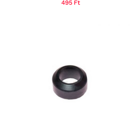
495
Ft
KOSÁRBA TESZEM
/
RÉSZLETEK