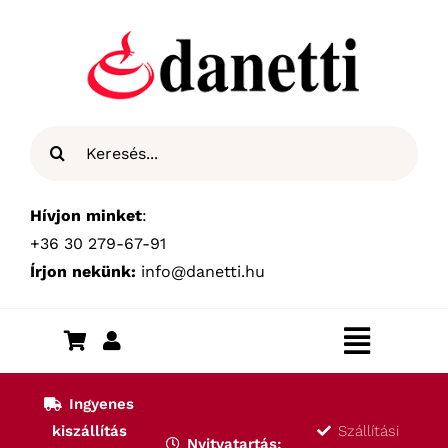
Kihagyás
Keresés...
Hívjon minket
:
+36 30 279-67-91
Írjon nekünk:
info@danetti.hu
Toggle
Navigat
Kezdőlap
Ingyenes
kiszállítás
Szállítási
Nyitvatartás: