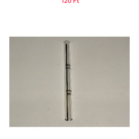
120
Ft
KOSÁRBA TESZEM
/
RÉSZLETEK