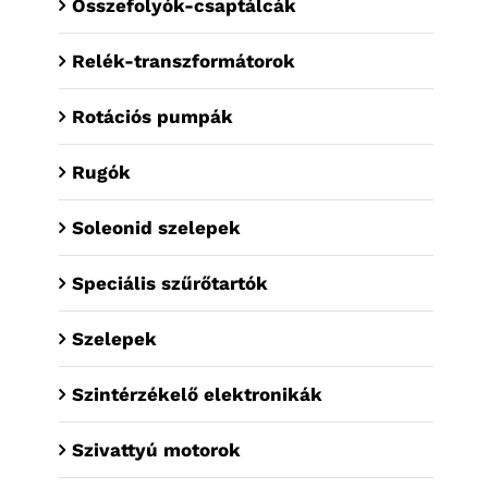
Összefolyók-csaptálcák
Relék-transzformátorok
Rotációs pumpák
Rugók
Soleonid szelepek
Speciális szűrőtartók
Szelepek
Szintérzékelő elektronikák
Szivattyú motorok