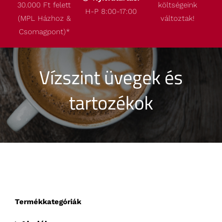
30.000 Ft felett
költségeink
Termékeink
H-P 8:00-17:00
(MPL Házhoz &
változtak!
Csomagpont)
*
Akcióink
Vízszint üvegek és
Robbantott ábrák
tartozékok
Kapcsolat
Termékkategóriák