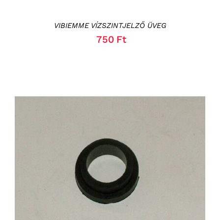
VIBIEMME VÍZSZINTJELZŐ ÜVEG
750
Ft
KOSÁRBA TESZEM
/
RÉSZLETEK