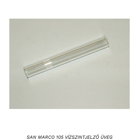
KOSÁRBA TESZEM
/
RÉSZLETEK
SAN MARCO 105 VÍZSZINTJELZŐ ÜVEG