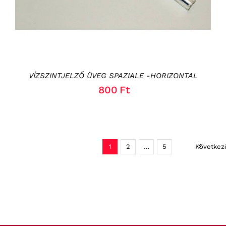
VÍZSZINTJELZŐ ÜVEG SPAZIALE -HORIZONTAL
800
Ft
1
2
…
5
Következ