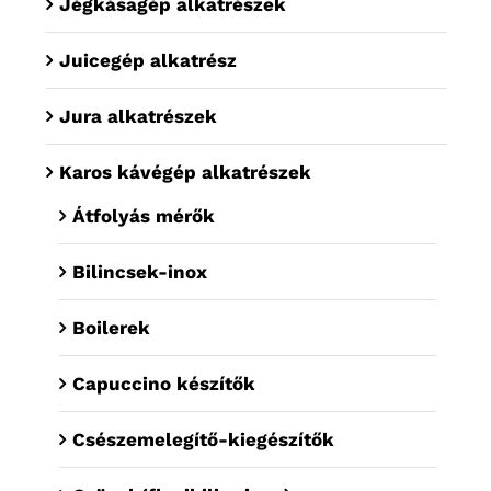
Jégkásagép alkatrészek
Juicegép alkatrész
Jura alkatrészek
Karos kávégép alkatrészek
Átfolyás mérők
Bilincsek-inox
Boilerek
Capuccino készítők
Csészemelegítő-kiegészítők