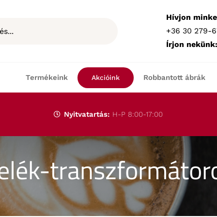
Hívjon minke
+36 30 279-6
Írjon nekünk
Termékeink
Robbantott ábrák
Akcióink
Nyitvatartás:
H-P 8:00-17:00
elék-transzformátor