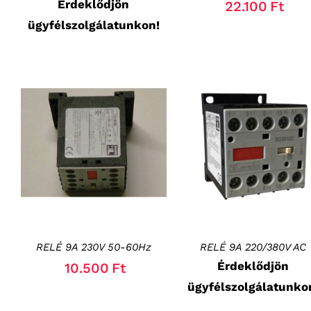
Érdeklődjön
22.100
Ft
ügyfélszolgálatunkon!
KOSÁRBA TESZEM
/
RÉSZLETEK
RÉSZLETEK
RELÉ 9A 230V 50-60Hz
RELÉ 9A 220/380V AC
Érdeklődjön
10.500
Ft
ügyfélszolgálatunko