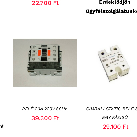
Érdeklődjön
22.700
Ft
ügyfélszolgálatunk
KOSÁRBA TESZEM
/
KOSÁRBA TESZEM
/
RÉSZLETEK
RÉSZLETEK
RELÉ 20A 220V 60Hz
CIMBALI STATIC RELÉ 
39.300
Ft
EGY FÁZISÚ
29.100
Ft
n!