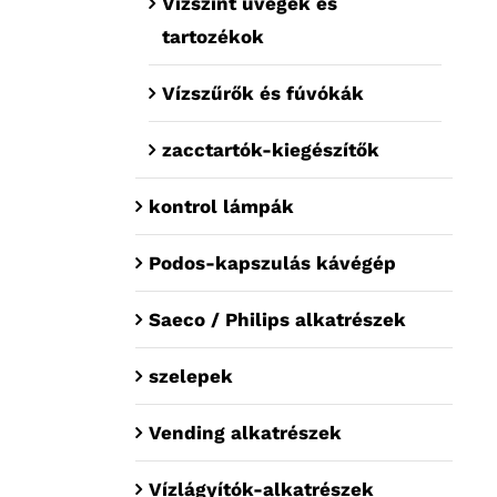
Vízszint üvegek és
tartozékok
Vízszűrők és fúvókák
zacctartók-kiegészítők
kontrol lámpák
Podos-kapszulás kávégép
Saeco / Philips alkatrészek
szelepek
Vending alkatrészek
Vízlágyítók-alkatrészek