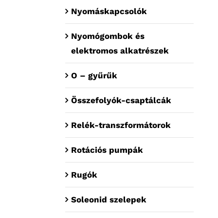
Nyomáskapcsolók
Nyomógombok és
elektromos alkatrészek
O – gyűrűk
Összefolyók-csaptálcák
Relék-transzformátorok
Rotációs pumpák
Rugók
Soleonid szelepek