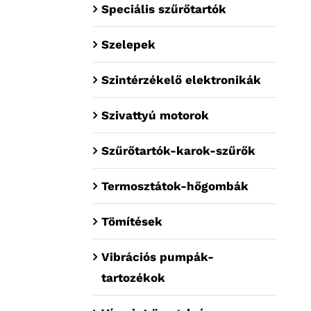
Speciális szűrőtartók
Szelepek
Szintérzékelő elektronikák
Szivattyú motorok
Szűrőtartók-karok-szűrők
Termosztátok-hőgombák
Tömítések
Vibrációs pumpák-
tartozékok