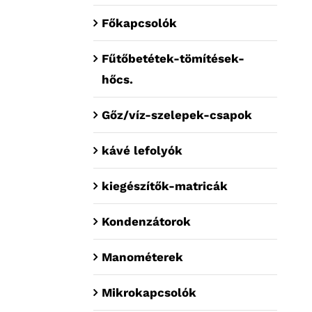
Főkapcsolók
Fűtőbetétek-tömítések-
hőcs.
Gőz/víz-szelepek-csapok
kávé lefolyók
kiegészítők-matricák
Kondenzátorok
Manométerek
Mikrokapcsolók