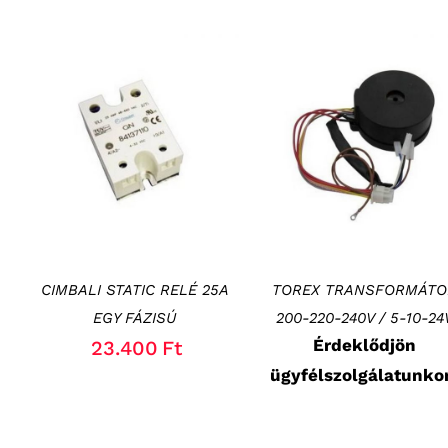
KOSÁRBA TESZEM
/
RÉSZLETEK
RÉSZLETEK
CIMBALI STATIC RELÉ 25A
TOREX TRANSFORMÁTO
EGY FÁZISÚ
200-220-240V / 5-10-24
Érdeklődjön
23.400
Ft
ügyfélszolgálatunko