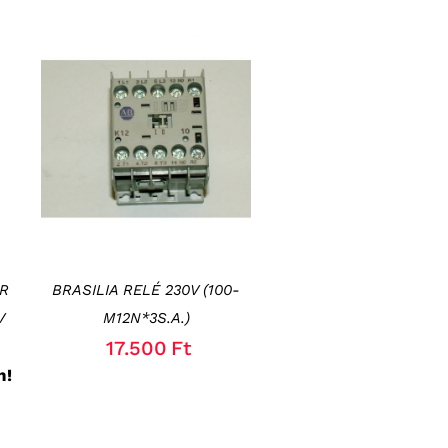
KOSÁRBA TESZEM
/
RÉSZLETEK
R
BRASILIA RELÉ 230V (100-
V
M12N*3S.A.)
17.500
Ft
n!