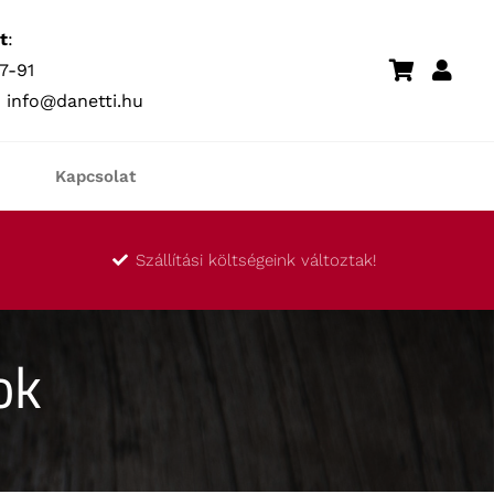
t
:
7-91
:
info@danetti.hu
Kapcsolat
Szállítási költségeink változtak!
ok