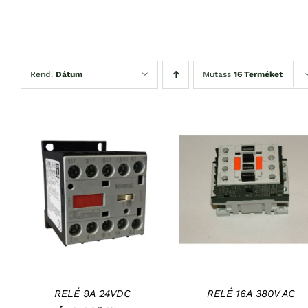
Rend.
Dátum
Mutass
16 Terméket
KOSÁRBA TESZEM
/
RÉSZLETEK
RÉSZLETEK
RELÉ 9A 24VDC
RELÉ 16A 380V AC