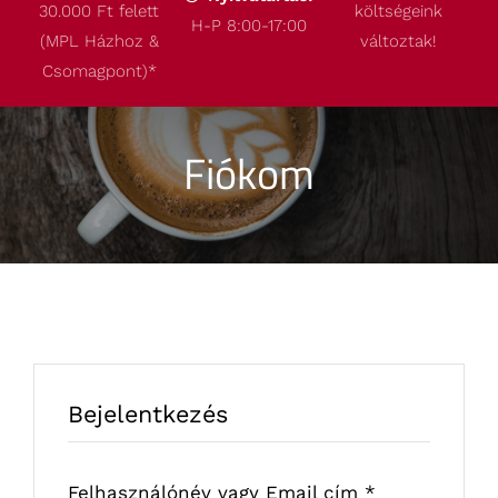
30.000 Ft felett
költségeink
Termékeink
H-P 8:00-17:00
(MPL Házhoz &
változtak!
Csomagpont)
*
Akcióink
Fiókom
Robbantott ábrák
Kapcsolat
Bejelentkezés
Kötelező
Felhasználónév vagy Email cím
*