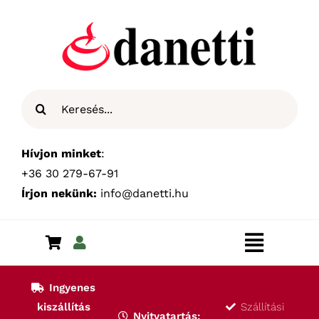
Kihagyás
Keresés...
Hívjon minket
:
+36 30 279-67-91
Írjon nekünk:
info@danetti.hu
Toggle
Navigat
Kezdőlap
Ingyenes
kiszállítás
Szállítási
Nyitvatartás: