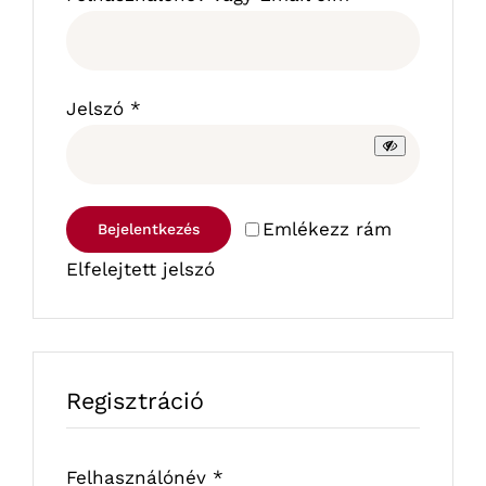
Kötelező
Jelszó
*
Emlékezz rám
Bejelentkezés
Elfelejtett jelszó
Regisztráció
Kötelező
Felhasználónév
*