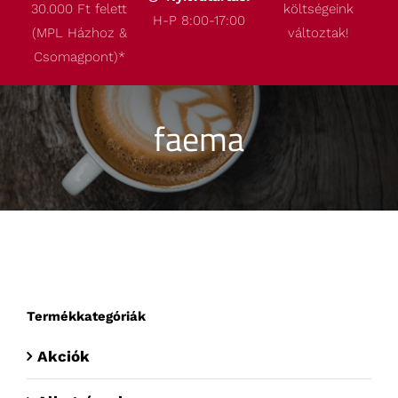
30.000 Ft felett
költségeink
Termékeink
H-P 8:00-17:00
(MPL Házhoz &
változtak!
Csomagpont)
*
Akcióink
faema
Robbantott ábrák
Kapcsolat
Termékkategóriák
Akciók