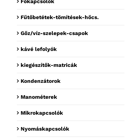
Főkapcsolók
Fűtőbetétek-tömítések-hőcs.
Gőz/víz-szelepek-csapok
kávé lefolyók
kiegészítők-matricák
Kondenzátorok
Manométerek
Mikrokapcsolók
Nyomáskapcsolók