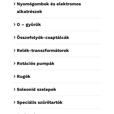
Nyomógombok és elektromos
alkatrészek
O – gyűrűk
Összefolyók-csaptálcák
Relék-transzformátorok
Rotációs pumpák
Rugók
Soleonid szelepek
Speciális szűrőtartók