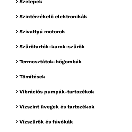
Szelepek
Szintérzékelő elektronikák
Szivattyú motorok
Szűrőtartók-karok-szűrők
Termosztátok-hőgombák
Tömítések
Vibrációs pumpák-tartozékok
Vízszint üvegek és tartozékok
Vízszűrők és fúvókák