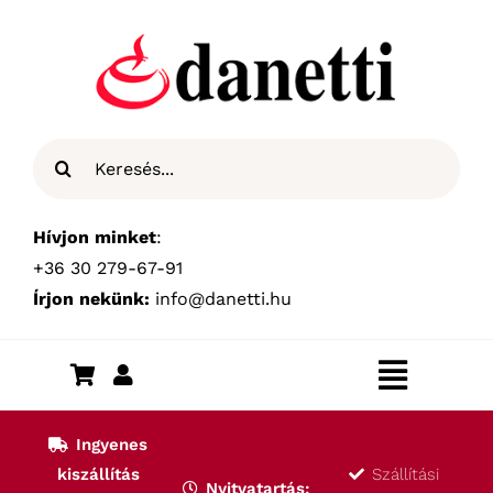
Kihagyás
Keresés...
Hívjon minket
:
+36 30 279-67-91
Írjon nekünk:
info@danetti.hu
Toggle
Navigat
Kezdőlap
Ingyenes
kiszállítás
Szállítási
Nyitvatartás: