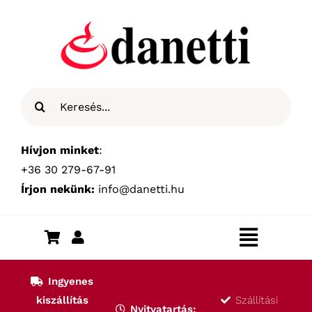
Kihagyás
Keresés...
Hívjon minket
:
+36 30 279-67-91
Írjon nekünk:
info@danetti.hu
Toggle
Navigat
Kezdőlap
Ingyenes
kiszállítás
Szállítási
Nyitvatartás: