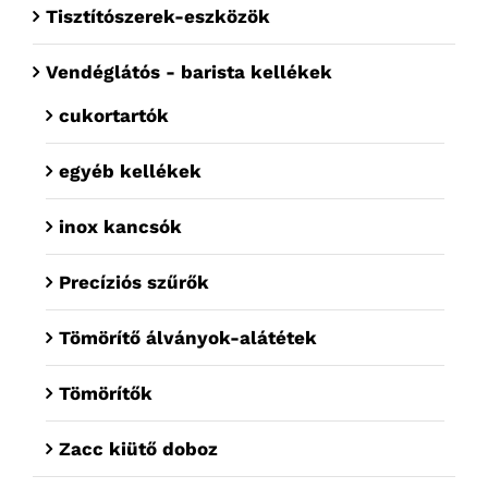
Tisztítószerek-eszközök
Vendéglátós - barista kellékek
cukortartók
egyéb kellékek
inox kancsók
Precíziós szűrők
Tömörítő álványok-alátétek
Tömörítők
Zacc kiütő doboz