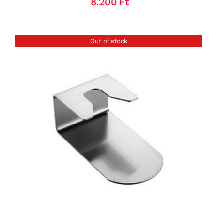
8.200
Ft
Out of stock
RÉSZLETEK