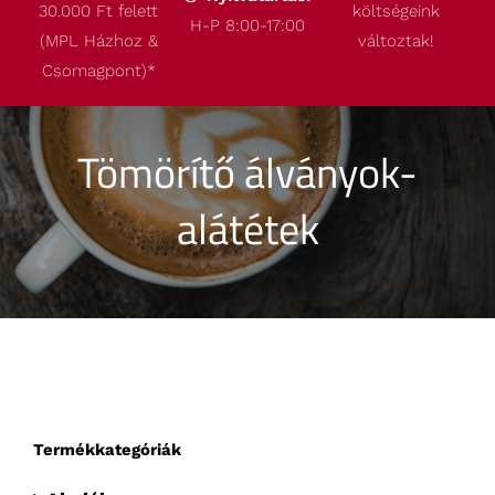
30.000 Ft felett
költségeink
Termékeink
H-P 8:00-17:00
(MPL Házhoz &
változtak!
Csomagpont)
*
Akcióink
Tömörítő álványok-
Robbantott ábrák
alátétek
Kapcsolat
Termékkategóriák