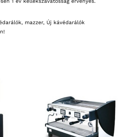
esen 1 év kellékszavatosság érvényes.
édarálók
,
mazzer
,
Új kávédarálók
n!
RÉSZLETEK