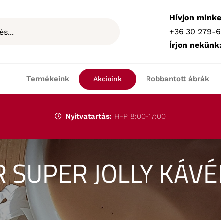
Hívjon minke
+36 30 279-6
Írjon nekünk
Termékeink
Robbantott ábrák
Akcióink
Nyitvatartás:
H-P 8:00-17:00
 SUPER JOLLY KÁV