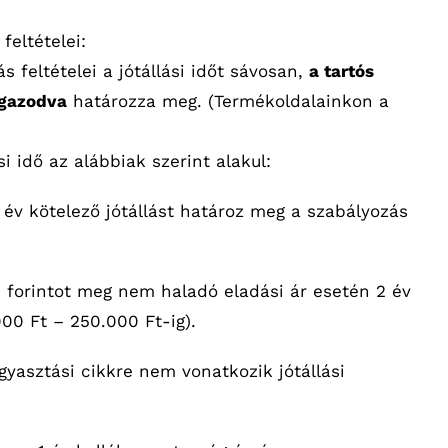
 feltételei:
lás feltételei a jótállási időt sávosan,
a tartós
igazodva
határozza meg. (Termékoldalainkon a
si idő az alábbiak szerint alakul:
3 év kötelező jótállást határoz meg a szabályozás
0 forintot meg nem haladó eladási ár esetén 2 év
000 Ft – 250.000 Ft-ig).
gyasztási cikkre nem vonatkozik jótállási