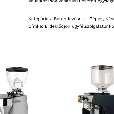
Vállalkozások vásárlásai esetén egység
Kategóriák:
Berendezések - Gépek
,
Káv
Címke:
Érdeklődjön ügyfélszolgálatunko
RÉSZLETEK
RÉSZLETEK