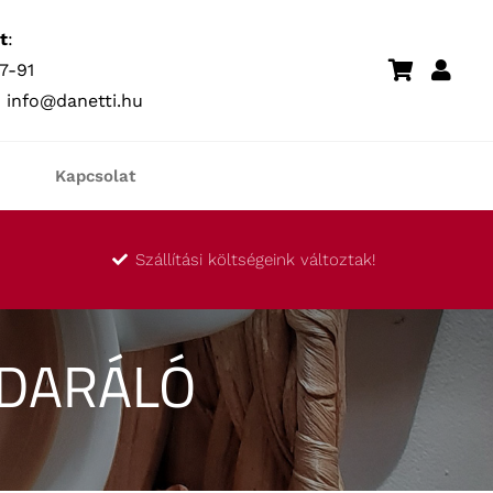
t
:
7-91
:
info@danetti.hu
Kapcsolat
Szállítási költségeink változtak!
ÉDARÁLÓ