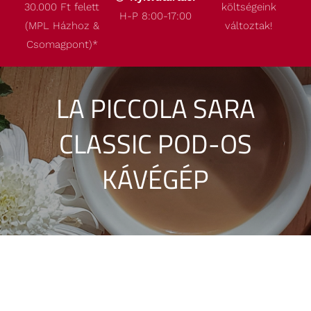
30.000 Ft felett
költségeink
Termékeink
H-P 8:00-17:00
(MPL Házhoz &
változtak!
Csomagpont)
*
Akcióink
LA PICCOLA SARA
Robbantott ábrák
CLASSIC POD-OS
Kapcsolat
KÁVÉGÉP