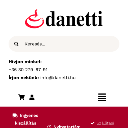
Kihagyás
Keresés...
Hívjon minket
:
+36 30 279-67-91
Írjon nekünk:
info@danetti.hu
Toggle
Navigat
Kezdőlap
Ingyenes
kiszállítás
Szállítási
Nyitvatartás: