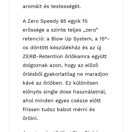
aromáit és testességét.
A Zero Speedy 65 egyik fő
erőssége a szinte teljes „zero”
retenció: a Blow Up System, a 15°-
os döntött készülékház és az új
ZERØ-Retention őrlőkamra együtt
dolgoznak azon, hogy az előző
őrlésből gyakorlatilag ne maradjon
kávé az őrlőben. Ez különösen
előnyös single dose használatnál,
ahol minden egyes csésze előtt
frissen tudsz babot mérni és
őrölni.