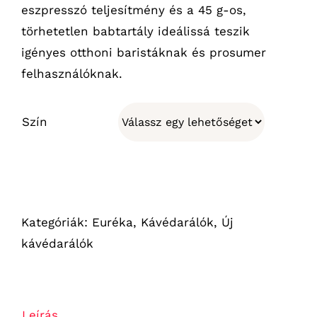
eszpresszó teljesítmény és a 45 g-os,
törhetetlen babtartály ideálissá teszik
igényes otthoni baristáknak és prosumer
felhasználóknak.
Szín
Kategóriák:
Euréka
,
Kávédarálók
,
Új
kávédarálók
Leírás