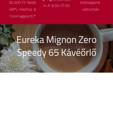
30.000 Ft felett
költségeink
Termékeink
H-P 8:00-17:00
(MPL Házhoz &
változtak!
Csomagpont)
*
Akcióink
Eureka Mignon Zero
Robbantott ábrák
Speedy 65 Kávéőrlő
Kapcsolat