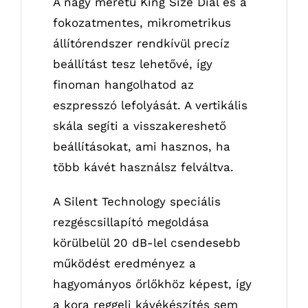
A nagy méretű King Size Dial és a
fokozatmentes, mikrometrikus
állítórendszer rendkívül precíz
beállítást tesz lehetővé, így
finoman hangolhatod az
eszpresszó lefolyását. A vertikális
skála segíti a visszakereshető
beállításokat, ami hasznos, ha
több kávét használsz felváltva.
A Silent Technology speciális
rezgéscsillapító megoldása
körülbelül 20 dB-lel csendesebb
működést eredményez a
hagyományos őrlőkhöz képest, így
a kora reggeli kávékészítés sem