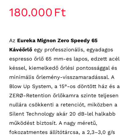
180.000
Ft
Az
Eureka Mignon Zero Speedy 65
Kávéőrlő
egy professzionális, egyadagos
espresso őrlő 65 mm-es lapos, edzett acél
késsel, kiemelkedő őrlési pontossággal és
minimális őrlemény-visszamaradással. A
Blow Up System, a 15°-os döntött ház és a
ZERØ-Retention őrlőkamra szinte teljesen
nullára csökkenti a retenciót, miközben a
Silent Technology akár 20 dB-lel halkabb
működést biztosít. A nagy méretű,
fokozatmentes állítótárcsa, a 2,3–3,0 g/s