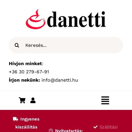
Kihagyás
Keresés...
Hívjon minket
:
+36 30 279-67-91
Írjon nekünk:
info@danetti.hu
Toggle
Navigat
Kezdőlap
Ingyenes
kiszállítás
Szállítási
Nyitvatartás: