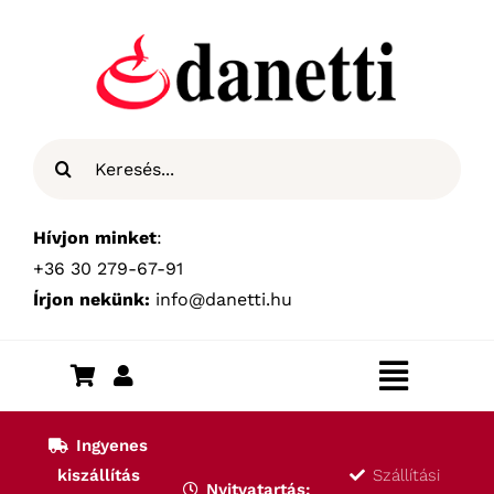
Kihagyás
Keresés...
Hívjon minket
:
+36 30 279-67-91
Írjon nekünk:
info@danetti.hu
Toggle
Navigat
Kezdőlap
Ingyenes
kiszállítás
Szállítási
Nyitvatartás: