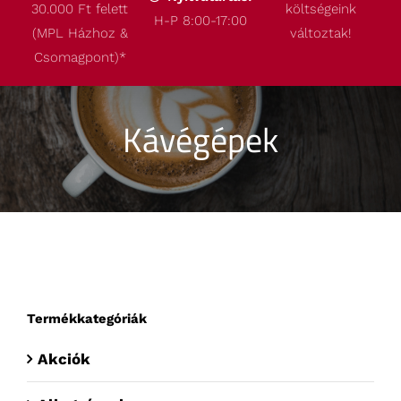
30.000 Ft felett
költségeink
Termékeink
H-P 8:00-17:00
(MPL Házhoz &
változtak!
Csomagpont)
*
Akcióink
Kávégépek
Robbantott ábrák
Kapcsolat
Termékkategóriák
Akciók