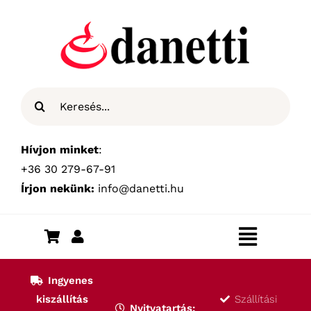
Kihagyás
Keresés...
Hívjon minket
:
+36 30 279-67-91
Írjon nekünk:
info@danetti.hu
Toggle
Navigat
Kezdőlap
Ingyenes
kiszállítás
Szállítási
Nyitvatartás: