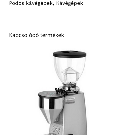
Podos kávégépek
,
Kávégépek
kávégép
mennyiség
Kapcsolódó termékek
RÉSZLETEK