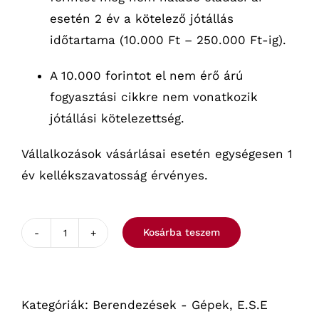
esetén 2 év a kötelező jótállás
időtartama (10.000 Ft – 250.000 Ft-ig).
A 10.000 forintot el nem érő árú
fogyasztási cikkre nem vonatkozik
jótállási kötelezettség.
Vállalkozások vásárlásai esetén egységesen 1
év kellékszavatosság érvényes.
Kosárba teszem
Spinel
Lolita
Elit
Kategóriák:
Berendezések - Gépek
,
E.S.E
podos