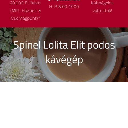
30.000 Ft felett
költségeink
Termékeink
H-P 8:00-17:00
(MPL Házhoz &
változtak!
Csomagpont)
*
Akcióink
Spinel Lolita Elit podos
Robbantott ábrák
kávégép
Kapcsolat