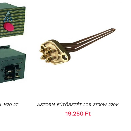
SZLETEK
KOSÁRBA TESZEM
/
RÉSZLETEK
N-H20 2T
ASTORIA FŰTŐBETÉT 2GR 3700W 220V
19.250
Ft