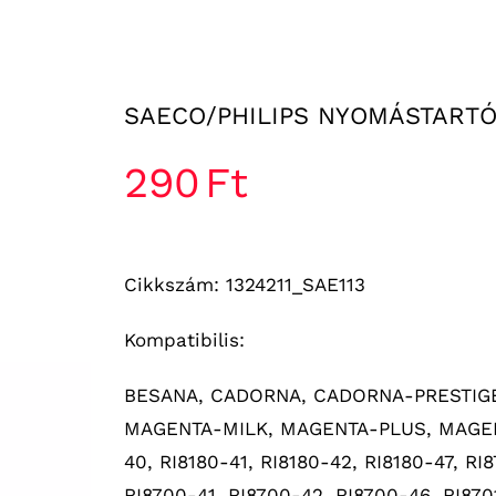
SAECO/PHILIPS NYOMÁSTART
290
Ft
Cikkszám: 1324211_SAE113
Kompatibilis:
BESANA, CADORNA, CADORNA-PRESTIGE, 
MAGENTA-MILK, MAGENTA-PLUS, MAGENT
40, RI8180-41, RI8180-42, RI8180-47, R
RI8700-41, RI8700-42, RI8700-46, RI8701