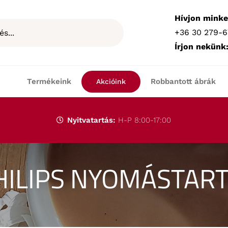
Hívjon minke
+36 30 279-6
Írjon nekünk
Termékeink
Robbantott ábrák
Akcióink
Nyitvatartás:
H-P 8:00-17:00
HILIPS NYOMÁSTAR