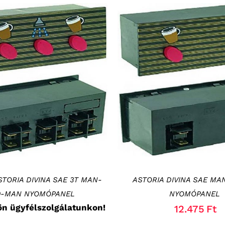
RÉSZLETEK
KOSÁRBA TESZEM
/
RÉ
STORIA DIVINA SAE 3T MAN-
ASTORIA DIVINA SAE MA
0-MAN NYOMÓPANEL
NYOMÓPANEL
ön ügyfélszolgálatunkon!
12.475
Ft