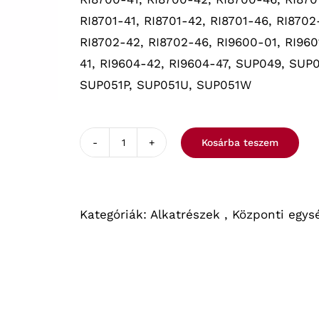
RI8701-41, RI8701-42, RI8701-46, RI8702
RI8702-42, RI8702-46, RI9600-01, RI960
41, RI9604-42, RI9604-47, SUP049, SU
SUP051P, SUP051U, SUP051W
Kosárba teszem
SAECO/PHILIPS
NYOMÁSTARTÓ
GOMBA
Kategóriák:
Alkatrészek
,
Központi egys
mennyiség