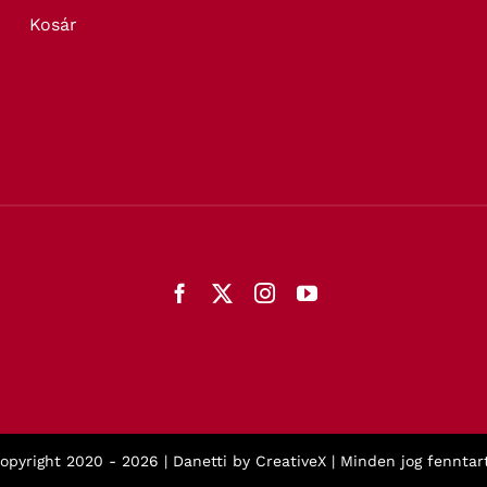
Kosár
opyright 2020 -
2026 | Danetti by
CreativeX
| Minden jog fenntart