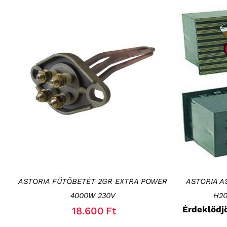
KOSÁRBA TESZEM
/
RÉSZLETEK
ASTORIA FŰTŐBETÉT 2GR EXTRA POWER
ASTORIA A
4000W 230V
H2
Érdeklődj
18.600
Ft