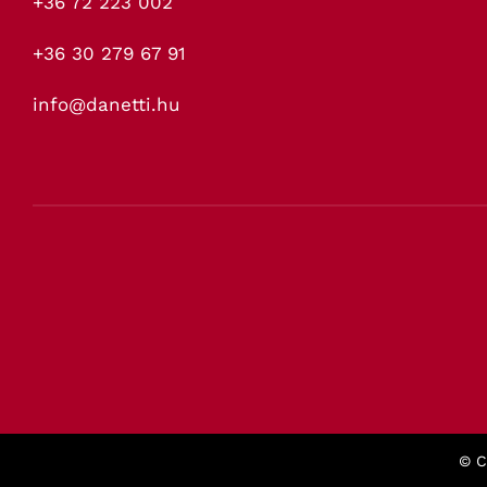
+36 72 223 002
+36 30 279 67 91
info@danetti.hu
© C