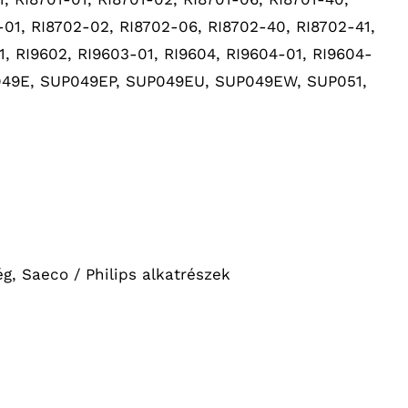
-01, RI8702-02, RI8702-06, RI8702-40, RI8702-41,
1, RI9602, RI9603-01, RI9604, RI9604-01, RI9604-
P049E, SUP049EP, SUP049EU, SUP049EW, SUP051,
ég
,
Saeco / Philips alkatrészek