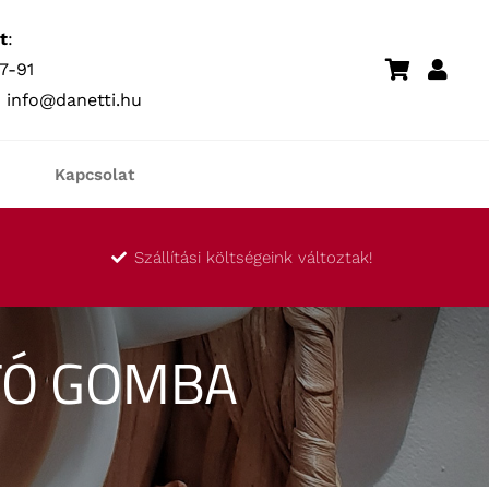
t
:
7-91
:
info@danetti.hu
Kapcsolat
Szállítási költségeink változtak!
TÓ GOMBA