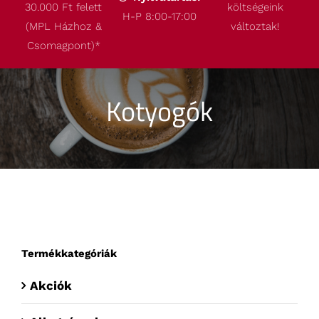
30.000 Ft felett
költségeink
Termékeink
H-P 8:00-17:00
(MPL Házhoz &
változtak!
Csomagpont)
*
Akcióink
Kotyogók
Robbantott ábrák
Kapcsolat
Termékkategóriák
Akciók