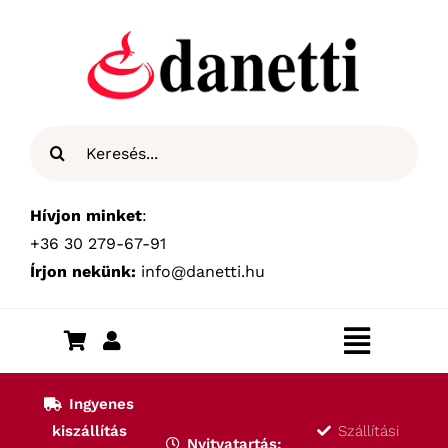
Kihagyás
Keresés...
Hívjon minket
:
+36 30 279-67-91
Írjon nekünk:
info@danetti.hu
Toggle
Navigat
Kezdőlap
Ingyenes
kiszállítás
Szállítási
Nyitvatartás: