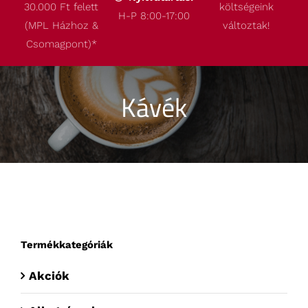
30.000 Ft felett
költségeink
Termékeink
H-P 8:00-17:00
(MPL Házhoz &
változtak!
Csomagpont)
*
Akcióink
Kávék
Robbantott ábrák
Kapcsolat
Termékkategóriák
Akciók