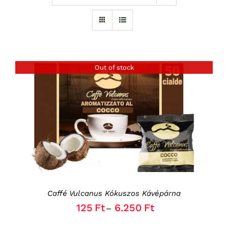
Out of stock
RÉSZLETEK
Caffé Vulcanus Kókuszos Kávépárna
125
Ft
6.250
Ft
–