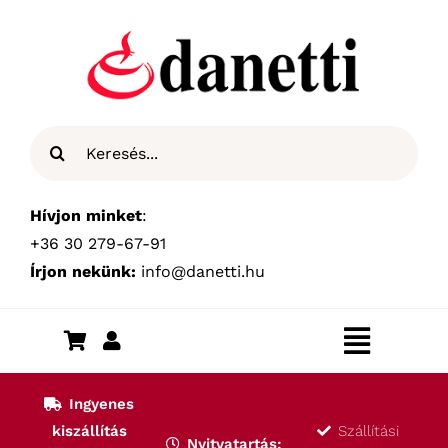
Kihagyás
Keresés...
Hívjon minket
:
+36 30 279-67-91
Írjon nekünk:
info@danetti.hu
Toggle
Navigat
Kezdőlap
Ingyenes
kiszállítás
Szállítási
Nyitvatartás: