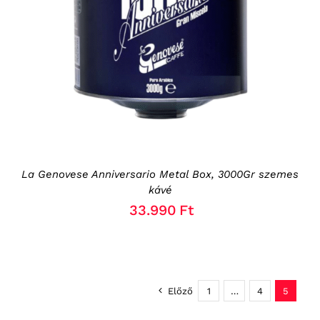
KOSÁRBA TESZEM
/
RÉSZLETEK
La Genovese Anniversario Metal Box, 3000Gr szemes
kávé
33.990
Ft
Előző
1
…
4
5