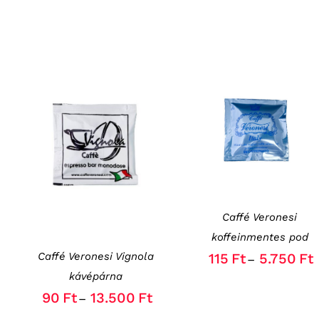
OPCIÓK VÁLASZTÁSA
THIS
/
RÉSZLETEK
OPCIÓK VÁLASZTÁSA
PRODUCT
THIS
/
RÉSZLETEK
HAS
PRODUCT
MULTIPLE
HAS
VARIANTS.
MULTIPLE
THE
VARIANTS.
Caffé Veronesi
OPTIONS
THE
MAY
koffeinmentes pod
OPTIONS
BE
Caffé Veronesi Vignola
115
Ft
5.750
Ft
MAY
–
CHOSEN
BE
kávépárna
ON
CHOSEN
THE
90
Ft
13.500
Ft
–
ON
PRODUCT
THE