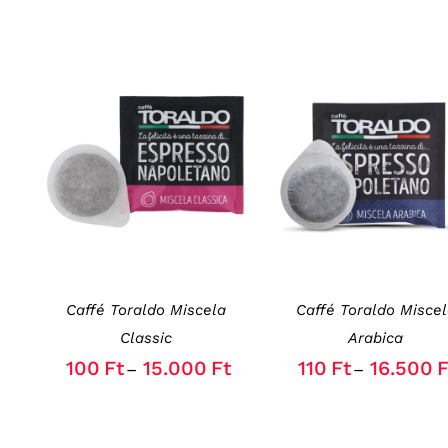
OPCIÓK VÁLASZTÁSA
OPCIÓK VÁLASZTÁSA
THIS
THIS
/
RÉSZLETEK
/
RÉSZLETEK
PRODUCT
PRODUCT
HAS
HAS
MULTIPLE
MULTIPLE
VARIANTS.
VARIANTS.
THE
THE
OPTIONS
OPTIONS
Caffé Toraldo Miscela
Caffé Toraldo Misce
MAY
MAY
BE
BE
Classic
Arabica
CHOSEN
CHOSEN
100
Ft
15.000
Ft
110
Ft
16.500
F
–
–
ON
ON
THE
THE
PRODUCT
PRODUCT
PAGE
PAGE