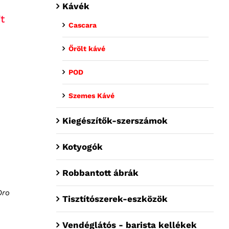
Kávék
t
Cascara
Őrölt kávé
POD
Szemes Kávé
Kiegészítők-szerszámok
Kotyogók
Robbantott ábrák
Oro
Tisztítószerek-eszközök
Vendéglátós - barista kellékek