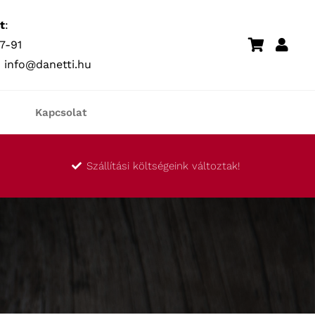
t
:
7-91
:
info@danetti.hu
Kapcsolat
Szállítási költségeink változtak!