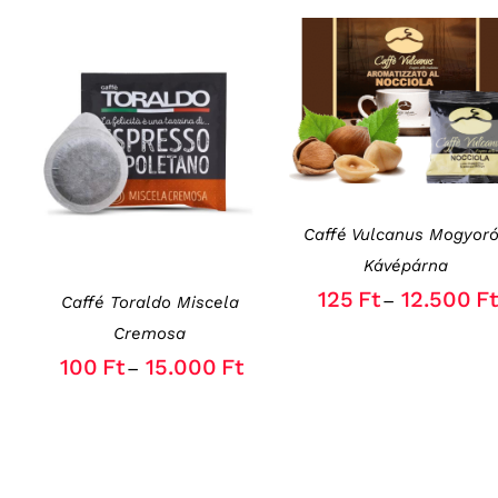
OPCIÓK VÁLASZTÁSA
THIS
/
RÉSZLETEK
OPCIÓK VÁLASZTÁSA
PRODUCT
THIS
/
RÉSZLETEK
HAS
PRODUCT
MULTIPLE
HAS
VARIANTS.
MULTIPLE
THE
Caffé Vulcanus Mogyor
VARIANTS.
OPTIONS
THE
Kávépárna
MAY
OPTIONS
BE
125
Ft
12.500
Ft
–
Caffé Toraldo Miscela
MAY
CHOSEN
BE
Cremosa
ON
CHOSEN
THE
100
Ft
15.000
Ft
–
ON
PRODUCT
THE
PAGE
PRODUCT
PAGE