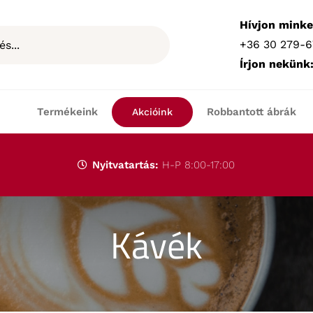
Hívjon minke
+36 30 279-6
Írjon nekünk
Termékeink
Robbantott ábrák
Akcióink
Nyitvatartás:
H-P 8:00-17:00
Kávék