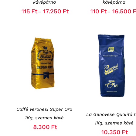
kávépárna
kávépárna
CHOSEN
CHOSEN
115
Ft
17.250
Ft
110
Ft
16.500
F
–
–
ON
ON
THE
THE
PRODUCT
PRODUCT
PAGE
PAGE
KOSÁRBA TESZEM
/
KOSÁRBA TESZEM
/
RÉSZLETEK
RÉSZLETEK
Caffé Veronesi Super Oro
La Genovese Qualitá 
1Kg, szemes kávé
1Kg, szemes kávé
8.300
Ft
10.350
Ft