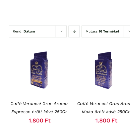
Rend.
Dátum
Mutass
16 Terméket
KOSÁRBA TESZEM
/
KOSÁRBA TESZEM
/
RÉSZLETEK
RÉSZLETEK
Caffé Veronesi Gran Aroma
Caffé Veronesi Gran Aro
Espresso őrölt kávé 250Gr
Moka őrölt kávé 250Gr
1.800
Ft
1.800
Ft