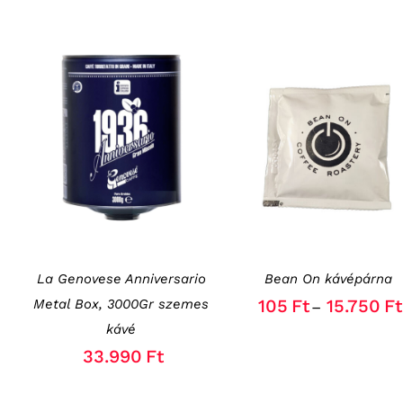
PAGE
PRODUCT
PAGE
KOSÁRBA TESZEM
/
OPCIÓK VÁLASZTÁSA
THIS
RÉSZLETEK
/
RÉSZLETEK
PRODUCT
HAS
MULTIPLE
VARIANTS.
THE
OPTIONS
La Genovese Anniversario
Bean On kávépárna
MAY
BE
105
Ft
15.750
Ft
Metal Box, 3000Gr szemes
–
CHOSEN
kávé
ON
THE
33.990
Ft
PRODUCT
PAGE