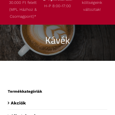
30.000 Ft felett
költségeink
Termékeink
H-P 8:00-17:00
(MPL Házhoz &
változtak!
Csomagpont)
*
Akcióink
Kávék
Robbantott ábrák
Kapcsolat
Termékkategóriák
Akciók