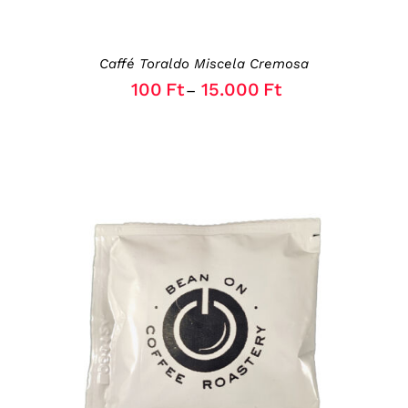
CHOSEN
ON
THE
Caffé Toraldo Miscela Cremosa
PRODUCT
PAGE
100
Ft
15.000
Ft
–
THIS
OPCIÓK VÁLASZTÁSA
/
RÉSZLETEK
PRODUCT
HAS
MULTIPLE
VARIANTS.