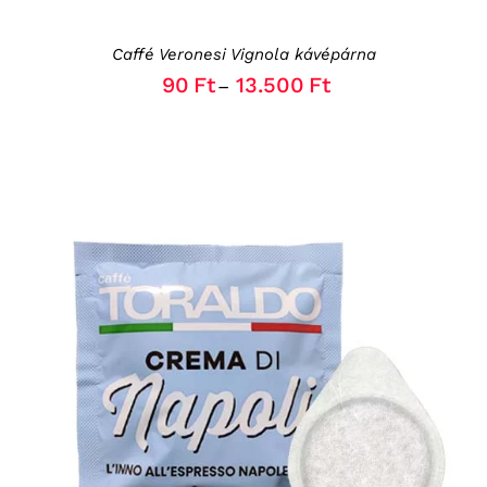
ON
THE
Caffé Veronesi Vignola kávépárna
PRODUCT
PAGE
90
Ft
13.500
Ft
–
THIS
OPCIÓK VÁLASZTÁSA
/
RÉSZLETEK
PRODUCT
HAS
MULTIPLE
VARIANTS.
THE