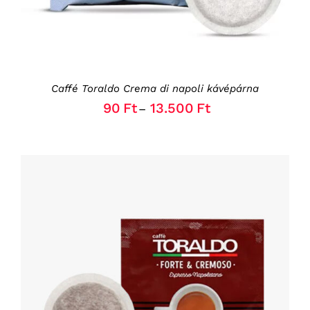
OPTIONS
MAY
BE
CHOSEN
ON
THE
Caffé Toraldo Crema di napoli kávépárna
PRODUCT
PAGE
90
Ft
13.500
Ft
–
THIS
OPCIÓK VÁLASZTÁSA
/
RÉSZLETEK
PRODUCT