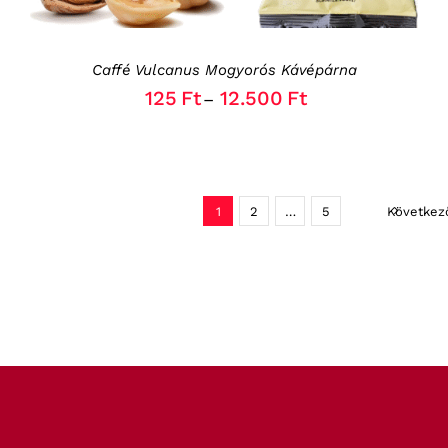
OPTIONS
MAY
BE
Caffé Vulcanus Mogyorós Kávépárna
CHOSEN
ON
125
Ft
12.500
Ft
–
THE
PRODUCT
PAGE
1
2
…
5
Következ