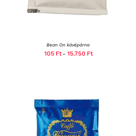
THE
OPTIONS
MAY
BE
CHOSEN
ON
THE
Bean On kávépárna
PRODUCT
PAGE
105
Ft
15.750
Ft
–
THIS
OPCIÓK VÁLASZTÁSA
/
RÉSZLETEK