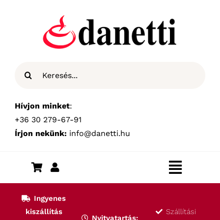
Kihagyás
Keresés...
Hívjon minket
:
+36 30 279-67-91
Írjon nekünk:
info@danetti.hu
Toggle
Navigat
Kezdőlap
Ingyenes
kiszállítás
Szállítási
Nyitvatartás: