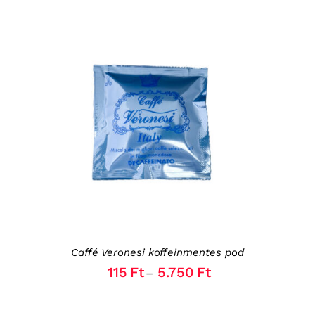
THIS
OPCIÓK VÁLASZTÁSA
/
RÉSZLETEK
PRODUCT
HAS
MULTIPLE
VARIANTS.
THE
OPTIONS
MAY
BE
CHOSEN
Caffé Veronesi koffeinmentes pod
ON
115
Ft
5.750
Ft
–
THE
PRODUCT
PAGE