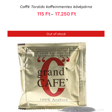
PRODUCT
Caffé Toraldo koffeinmentes kávépárna
PAGE
115
Ft
17.250
Ft
–
Out of stock
RÉSZLETEK