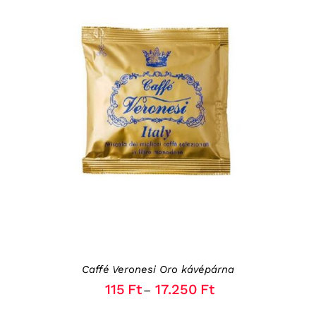
THIS
OPCIÓK VÁLASZTÁSA
/
RÉSZLETEK
PRODUCT
HAS
MULTIPLE
VARIANTS.
THE
OPTIONS
MAY
BE
CHOSEN
ON
THE
Caffé Veronesi Oro kávépárna
PRODUCT
PAGE
115
Ft
17.250
Ft
–