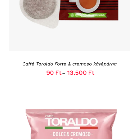
HAS
MULTIPLE
VARIANTS.
THE
OPTIONS
MAY
BE
CHOSEN
ON
THE
Caffé Toraldo Forte & cremoso kávépárna
PRODUCT
PAGE
90
Ft
13.500
Ft
–