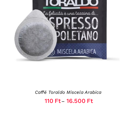
THIS
OPCIÓK VÁLASZTÁSA
/
RÉSZLETEK
PRODUCT
HAS
MULTIPLE
VARIANTS.
THE
OPTIONS
MAY
BE
CHOSEN
ON
THE
Caffé Toraldo Miscela Arabica
PRODUCT
PAGE
110
Ft
16.500
Ft
–