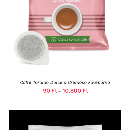
THIS
OPCIÓK VÁLASZTÁSA
/
RÉSZLETEK
PRODUCT
HAS
MULTIPLE
VARIANTS.
THE
OPTIONS
MAY
BE
CHOSEN
ON
THE
Caffé Toraldo Dolce & Cremoso kávépárna
PRODUCT
PAGE
90
Ft
10.800
Ft
–