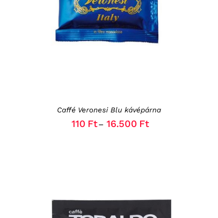
PRODUCT
HAS
MULTIPLE
VARIANTS.
THE
OPTIONS
MAY
BE
CHOSEN
ON
THE
Caffé Veronesi Blu kávépárna
PRODUCT
PAGE
110
Ft
16.500
Ft
–