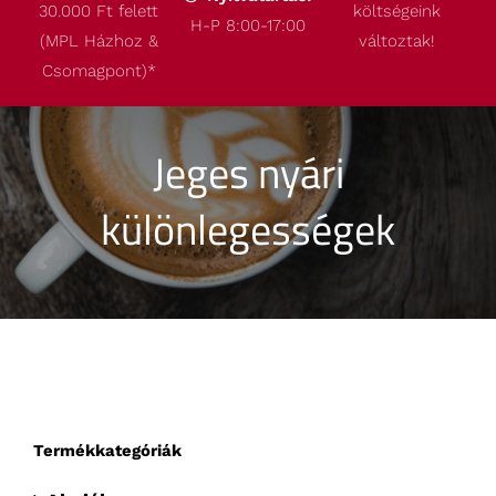
30.000 Ft felett
költségeink
Termékeink
H-P 8:00-17:00
(MPL Házhoz &
változtak!
Csomagpont)
*
Akcióink
Jeges nyári
Robbantott ábrák
különlegességek
Kapcsolat
Termékkategóriák