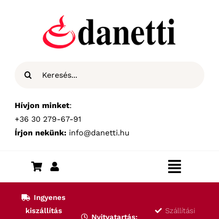
Kihagyás
Keresés...
Hívjon minket
:
+36 30 279-67-91
Írjon nekünk:
info@danetti.hu
Toggle
Navigat
Kezdőlap
Ingyenes
kiszállítás
Szállítási
Nyitvatartás: