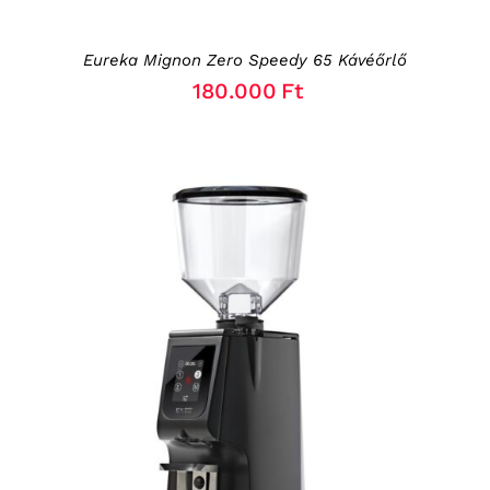
CHOSEN
ON
THE
Eureka Mignon Zero Speedy 65 Kávéőrlő
PRODUCT
PAGE
180.000
Ft
THIS
OPCIÓK VÁLASZTÁSA
/
RÉSZLETEK
PRODUCT
HAS
MULTIPLE
VARIANTS.
THE