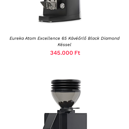
OPTIONS
MAY
BE
CHOSEN
ON
THE
Eureka Atom Excellence 65 Kávéőrlő Black Diamond
PRODUCT
Késsel
PAGE
345.000
Ft