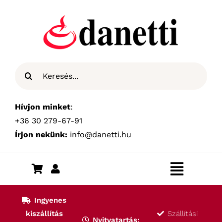
Kihagyás
Keresés...
Hívjon minket
:
+36 30 279-67-91
Írjon nekünk:
info@danetti.hu
Toggle
Navigat
Kezdőlap
Ingyenes
kiszállítás
Szállítási
Nyitvatartás: