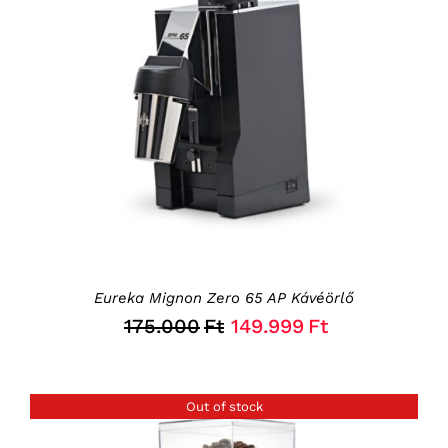
RÉSZLETEK
Eureka Mignon Zero 65 AP Kávéörlő
Original
Current
175.000
Ft
149.999
Ft
price
price
was:
is:
Out of stock
175.000Ft.
149.999Ft.