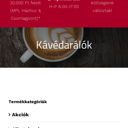
30.000 Ft felett
költségeink
Termékeink
H-P 8:00-17:00
(MPL Házhoz &
változtak!
Csomagpont)
*
Akcióink
Kávédarálók
Robbantott ábrák
Kapcsolat
Termékkategóriák
Akciók