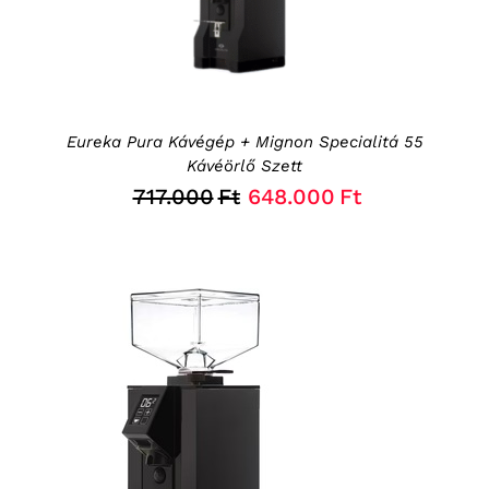
Eureka Pura Kávégép + Mignon Specialitá 55
Kávéörlő Szett
Original
Current
717.000
Ft
648.000
Ft
price
price
was:
is:
717.000Ft.
648.000Ft.
KOSÁRBA TESZEM
/
RÉSZLETEK