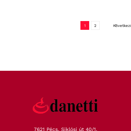
1
2
Következ
7621 Pécs, Siklósi út 40/1.