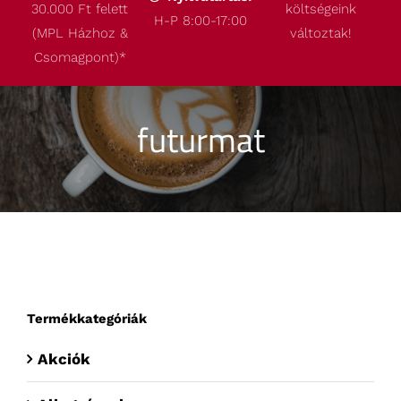
30.000 Ft felett
költségeink
Termékeink
H-P 8:00-17:00
(MPL Házhoz &
változtak!
Csomagpont)
*
Akcióink
futurmat
Robbantott ábrák
Kapcsolat
Termékkategóriák
Akciók