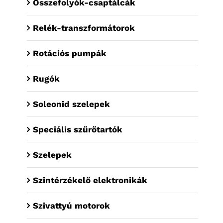
Összefolyók-csaptálcák
Relék-transzformátorok
Rotációs pumpák
Rugók
Soleonid szelepek
Speciális szűrőtartók
Szelepek
Szintérzékelő elektronikák
Szivattyú motorok