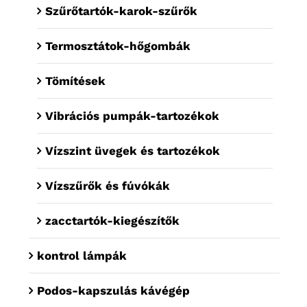
Szűrőtartók-karok-szűrők
Termosztátok-hőgombák
Tömítések
Vibrációs pumpák-tartozékok
Vízszint üvegek és tartozékok
Vízszűrők és fúvókák
zacctartók-kiegészítők
kontrol lámpák
Podos-kapszulás kávégép