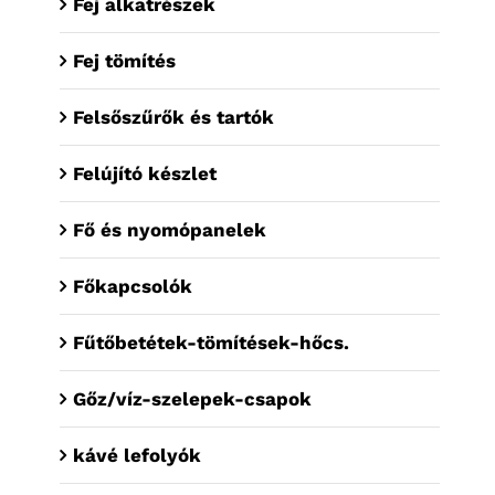
Fej alkatrészek
Fej tömítés
Felsőszűrők és tartók
Felújító készlet
Fő és nyomópanelek
Főkapcsolók
Fűtőbetétek-tömítések-hőcs.
Gőz/víz-szelepek-csapok
kávé lefolyók