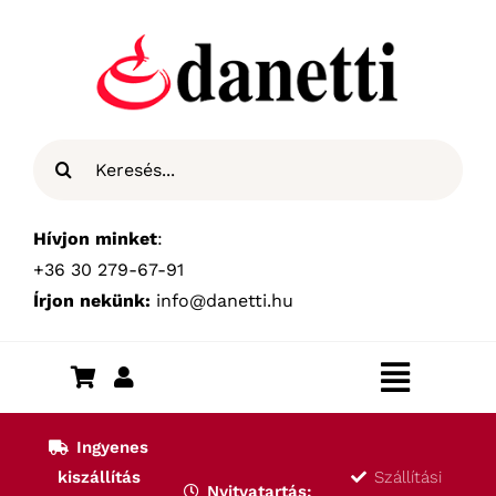
Kihagyás
Keresés...
Hívjon minket
:
+36 30 279-67-91
Írjon nekünk:
info@danetti.hu
Toggle
Navigat
Kezdőlap
Ingyenes
kiszállítás
Szállítási
Nyitvatartás: