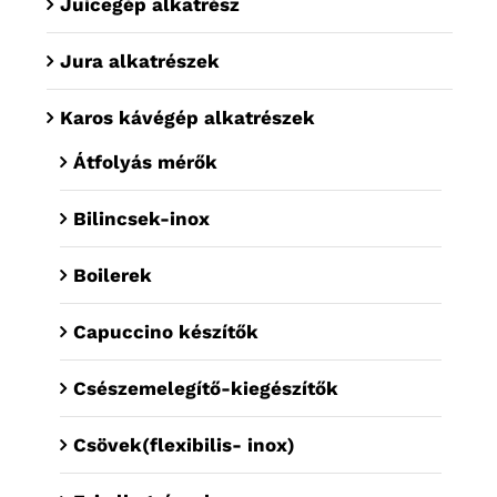
Juicegép alkatrész
Jura alkatrészek
Karos kávégép alkatrészek
Átfolyás mérők
Bilincsek-inox
Boilerek
Capuccino készítők
Csészemelegítő-kiegészítők
Csövek(flexibilis- inox)