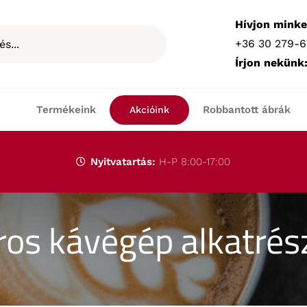
Hívjon minke
+36 30 279-6
Írjon nekünk
Termékeink
Robbantott ábrák
Akcióink
Nyitvatartás:
H-P 8:00-17:00
ros kávégép alkatrés