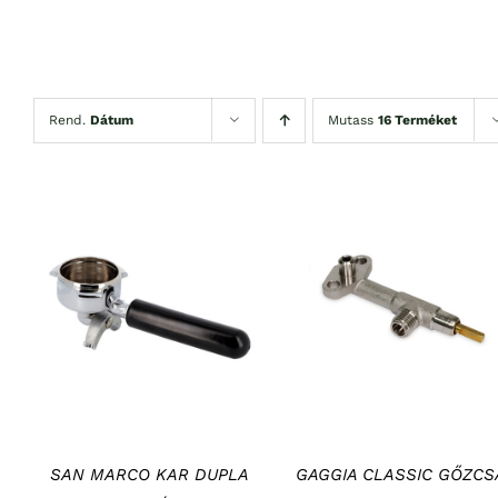
Rend.
Dátum
Mutass
16 Terméket
KOSÁRBA TESZEM
/
KOSÁRBA TESZEM
/
RÉSZLETEK
RÉSZLETEK
SAN MARCO KAR DUPLA
GAGGIA CLASSIC GŐZCS