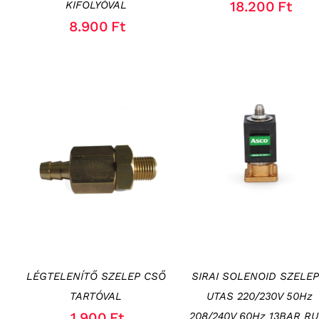
18.200
Ft
KIFOLYÓVAL
8.900
Ft
KOSÁRBA TESZEM
/
KOSÁRBA TESZEM
/
RÉSZLETEK
RÉSZLETEK
LÉGTELENÍTŐ SZELEP CSŐ
SIRAI SOLENOID SZELEP
TARTÓVAL
UTAS 220/230V 50Hz
1.900
Ft
208/240V 60Hz 13BAR RU