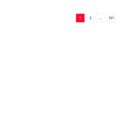
1
2
…
121