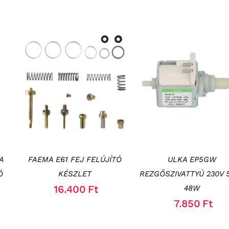
KOSÁRBA TESZEM
/
KOSÁRBA TESZEM
/
RÉSZLETEK
RÉSZLETEK
A
FAEMA E61 FEJ FELÚJÍTÓ
ULKA EP5GW
Ó
KÉSZLET
REZGŐSZIVATTYÚ 230V 
16.400
Ft
48W
7.850
Ft