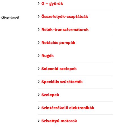
O – gyűrűk
Összefolyók-csaptálcák
Következő
Relék-transzformátorok
Rotációs pumpák
Rugók
Soleonid szelepek
Speciális szűrőtartók
Szelepek
Szintérzékelő elektronikák
Szivattyú motorok