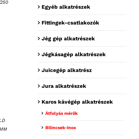
/250
Egyéb alkatrészek
Fittingek-csatlakozók
Jég gép alkatrészek
Jégkásagép alkatrészek
Juicegép alkatrész
Jura alkatrészek
Karos kávégép alkatrészek
Átfolyás mérők
LD
Bilincsek-inox
6MM