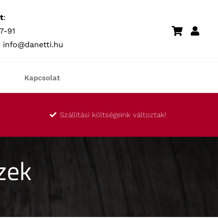
t
:
7-91
:
info@danetti.hu
Kapcsolat
Szállítási költségeink változtak!
zek