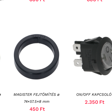
KOSÁRBA TESZEM
/
KOSÁRBA TESZEM
/
RÉSZLETEK
RÉSZLETEK
ø
MAGISTER FEJTÖMÍTÉS ø
ON/OFF KAPCSOLÓ
2.350
Ft
74×57.5×8 mm
450
Ft