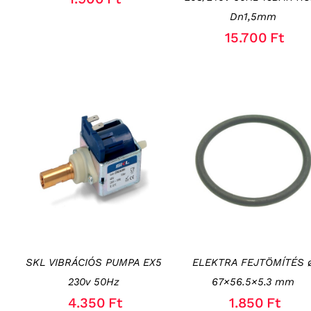
Dn1,5mm
15.700
Ft
KOSÁRBA TESZEM
/
KOSÁRBA TESZEM
/
RÉSZLETEK
RÉSZLETEK
SKL VIBRÁCIÓS PUMPA EX5
ELEKTRA FEJTÖMÍTÉS 
230v 50Hz
67×56.5×5.3 mm
4.350
Ft
1.850
Ft