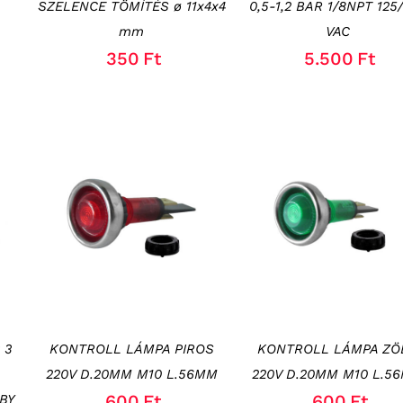
SZELENCE TÖMÍTÉS ø 11x4x4
0,5-1,2 BAR 1/8NPT 125
mm
VAC
350
Ft
5.500
Ft
KOSÁRBA TESZEM
/
KOSÁRBA TESZEM
/
RÉSZLETEK
RÉSZLETEK
 3
KONTROLL LÁMPA PIROS
KONTROLL LÁMPA ZÖ
220V D.20MM M10 L.56MM
220V D.20MM M10 L.5
600
Ft
600
Ft
BY