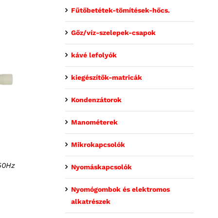
Fűtőbetétek-tömítések-hőcs.
Gőz/víz-szelepek-csapok
kávé lefolyók
kiegészítők-matricák
Kondenzátorok
Manométerek
Mikrokapcsolók
50Hz
Nyomáskapcsolók
Nyomógombok és elektromos
alkatrészek