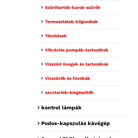
Szűrőtartók-karok-szűrők
Termosztátok-hőgombák
Tömítések
Vibrációs pumpák-tartozékok
Vízszint üvegek és tartozékok
Vízszűrők és fúvókák
zacctartók-kiegészítők
kontrol lámpák
Podos-kapszulás kávégép